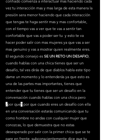
confiado comienza a interactuar mas haciendo cada 
vez tu interacción mas y mas larga de esta manera la 
presión sera menor haciendo que cada interacción 
que tengas te haga sentir mas y mas confortable, 
con el tiempo vas a ver que te vas a sentir tan 
confortable que vas a poder ser tu  y esto te va 
hacer poder salir con mas mujeres ya que vas a ser 
mas genuino y vas a mostrar quien realmente eres.
El segundo consejo es
 SE UN RETO UN DESAFIO
, 
cuando hablas con una chica tienes que ser un 
desafío, tal ves dirás de que diablos habla este tipo 
dame un momento y lo entenderás ya que esto es 
una de las partes mas importantes, tienes que 
entender que tu tienes que ser un desafío en la 
conversación cuando hablas con una chica pero 
¿
por que
?
 por que cuando eres un desafío con ella 
en una conversación estarás comunicando que tu 
como hombre no andas con cualquier mujer que 
conozcas, lo que demuestra que no estas 
desesperado por salir con la primer chica que se te 
pare en frente, subconscientemente dice que tu 