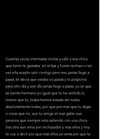
Cuantas veces intentaste invitar a salir a esa chica 
que tanto te gustaba  en el bar y fuiste rechazo o tal 
vez ella acepto salir contigo pero eso jamás llego a 
pasar, te decía que estaba ocupada y lo posponía 
para otro día y ese día jamás llego a pasar, yo se que 
se siente hermano yo igual que tu he sentido lo 
mismo que tu, todos hemos estado ahi todos 
absolutamente todos, por que por mas que tu digas 
o creas que no, aun tu amigo el mas galán esa 
persona que siempre esta saliendo con una chica 
tras otra aun ellos son rechazados y mas ellos y hoy 
te voy a decir por que mas ellos ya veras por que te 