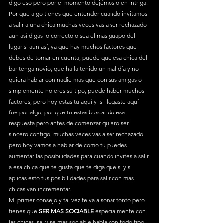
digo eso pero por el momento dejémoslo en intriga. 
Por que algo tienes que entender cuando invitamos 
a salir a una chica muchas veces vas a ser rechazado 
aun así digas lo correcto o sea el mas guapo del 
lugar si aun así, ya que hay muchos factores que 
debes de tomar en cuenta, puede que esa chica del 
bar tenga novio, que halla tenido un mal día y no 
quiera hablar con nadie mas que con sus amigas o 
simplemente no eres su tipo, puede haber muchos 
factores, pero hoy estas tu aquí y  si llegaste aquí 
fue por algo, por que tu estas buscando esa 
respuesta pero antes de comenzar quiero ser 
sincero contigo, muchas veces vas a ser rechazado 
pero hoy vamos a hablar de como tu puedes 
aumentar las posibilidades para cuando invites a salir 
a esa chica que te gusta que te diga que si y si 
aplicas esto tus posibilidades para salir con mas 
chicas van incrementar.
Mi primer consejo y tal vez te va a sonar tonto pero 
tienes que 
SER MAS SOCIABLE
 especialmente con 
las chicas, sal y se mas sociable habla con todo tipo 