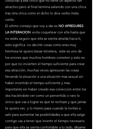
conocido a ese chico que no tiene un aspecto tan 
atractivo pero al final termina saliendo con una chica 
tras otra chica como el dicho lo dice verbo mata 
carita.
El ultimo consejo que voy a dar es 
NO APRESURES 
LA INTERACION
  evita coquetear con ella hasta que 
no estés seguro que ella se sienta atraída hacia ti, 
esto significa  no decirle cosas como eres muy 
hermosa te quiero besar etcetera,  este es uno de 
los errores que muchos hombres cometen y esto es 
por que no invierten el tiempo suficiente para crear 
esa atracción, muchas veces apresuran las cosas 
llevando la situación a una situación mas sexual sin 
haber invertido el tiempo suficiente y mas 
importante sin haber creado esa coneccion entre los 
dos haciéndote ver como un pervertido o raro lo 
único que vas a lograr es que te rechaze y que jamás 
te quiera ver,  y lo mismo pasa cuando la invites a 
salir para aumentar las posibilidades a que ella salga 
contigo vas a tener que invertir el tiempo necesario 
para que ella se sienta confortable a tu lado, déjame 