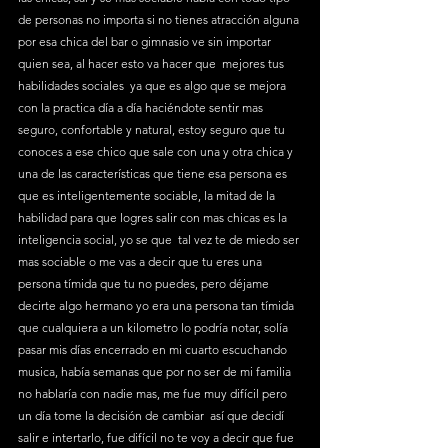
de personas no importa si no tienes atracción alguna 
por esa chica del bar o gimnasio ve sin importar 
quien sea, al hacer esto va hacer que  mejores tus 
habilidades sociales  ya que es algo que se mejora 
con la practica día a día haciéndote sentir mas 
seguro, confortable y natural, estoy seguro que tu 
conoces a ese chico que sale con una y otra chica y 
una de las características que tiene esa persona es 
que es inteligentemente sociable, la mitad de la 
habilidad para que logres salir con mas chicas es la 
inteligencia social, yo se que  tal vez te de miedo ser 
mas sociable o me vas a decir que tu eres una 
persona tímida que tu no puedes, pero déjame 
decirte algo hermano yo era una persona tan tímida 
que cualquiera a un kilometro lo podría notar, solía 
pasar mis días encerrado en mi cuarto escuchando 
musica, había semanas que por no ser de mi familia 
no hablaría con nadie mas, me fue muy difícil pero 
un día tome la decisión de cambiar  así que decidí 
salir e intertarlo, fue difícil no te voy a decir que fue 