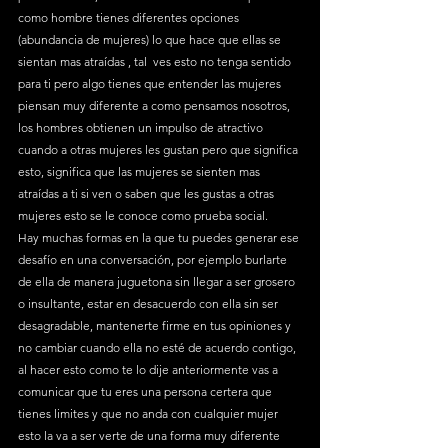
como hombre tienes diferentes opciones 
(abundancia de mujeres) lo que hace que ellas se 
sientan mas atraídas , tal  ves esto no tenga sentido 
para ti pero algo tienes que entender las mujeres 
piensan muy diferente a como pensamos nosotros, 
los hombres obtienen un impulso de atractivo 
cuando a otras mujeres les gustan pero que significa 
esto, significa que las mujeres se sienten mas 
atraídas a ti si ven o saben que les gustas a otras 
mujeres esto se le conoce como prueba social.
Hay muchas formas en la que tu puedes generar ese 
desafío en una conversación, por ejemplo burlarte 
de ella de manera juguetona sin llegar a ser grosero 
o insultante, estar en desacuerdo con ella sin ser 
desagradable, mantenerte firme en tus opiniones y 
no cambiar cuando ella no esté de acuerdo contigo, 
al hacer esto como te lo dije anteriormente vas a 
comunicar que tu eres una persona certera que 
tienes limites y que no anda con cualquier mujer 
esto la va a ser verte de una forma muy diferente 