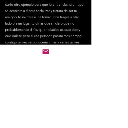
darte otro ejemplo para que lo entiendas, si un tipo 
se acercara a ti para socializar y tratara de ser tu 
amigo y te invitara a ir a tomar unos tragos a otro 
lado o a un lugar tu dirías que si, claro que no 
probablemente dirías quien diablos es este tipo y 
que quiere pero si esa persona pasara mas tiempo 
contigo tal vez se conocerían mas y verías tal ves 
pueden llegar a ser buenos amigos entonces tal ves 
irías, pues lo mismo pasa con las chicas cuando 
hablas con ellas tienes que invertir el tiempo 
suficiente para que ella se sienta confortable 
contigo, que sepa quien eres y mas importante se 
sienta atraído hacia a ti, pero como sabes si ella se 
siente atraído hacia ti, no te preocupes en este blog 
vamos a hablar de las señales para que sepas 
identificar cuando una chica se siente atraído hacia 
ti,  pero este no va a ser el tema del día de hoy.
Para concluir no hay palabras mágicas o frases 
mágicas que te van a hacer salir con mas chicas 
simplemente no hay, espero hoy llegues a entender 