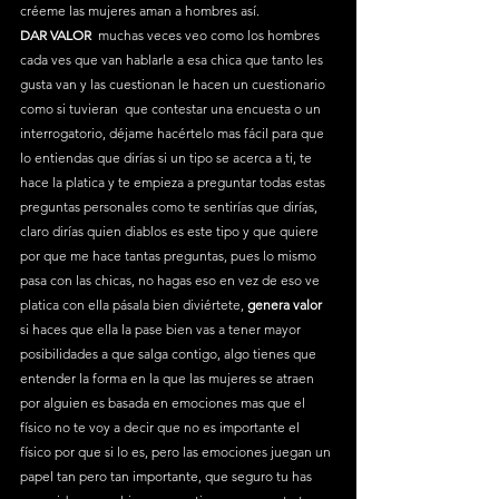
créeme las mujeres aman a hombres así.
DAR VALOR 
 muchas veces veo como los hombres 
cada ves que van hablarle a esa chica que tanto les 
gusta van y las cuestionan le hacen un cuestionario 
como si tuvieran  que contestar una encuesta o un 
interrogatorio, déjame hacértelo mas fácil para que 
lo entiendas que dirías si un tipo se acerca a ti, te 
hace la platica y te empieza a preguntar todas estas 
preguntas personales como te sentirías que dirías, 
claro dirías quien diablos es este tipo y que quiere 
por que me hace tantas preguntas, pues lo mismo 
pasa con las chicas, no hagas eso en vez de eso ve 
platica con ella pásala bien diviértete, 
genera valor
si haces que ella la pase bien vas a tener mayor 
posibilidades a que salga contigo, algo tienes que 
entender la forma en la que las mujeres se atraen 
por alguien es basada en emociones mas que el 
físico no te voy a decir que no es importante el 
físico por que si lo es, pero las emociones juegan un 
papel tan pero tan importante, que seguro tu has 