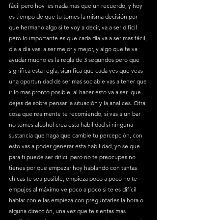
fácil pero hoy  es nada mas que un recuerdo, y hoy 
es tiempo de que tu tomes la misma decisión por 
que hermano algo si te voy a decir, va a ser difícil 
pero lo importante es que cada día va a ser mas fácil, 
día a día vas  a ser mejor y mejor, y algo que te va 
ayudar mucho es la regla de 3 segundos pero que 
significa esta regla, significa que cada ves que veas 
una oportunidad de ser mas sociable vas a tener que 
ir lo mas pronto posible, al hacer esto va a ser  que 
dejes de sobre pensar la situación y la analices. Otra 
cosa que realmente te recomiendo, si vas a un bar 
no tomes alcohol crea esta habilidad si ninguna 
sustancia que haga que cambie tu percepción, con 
esto vas a poder generar esta habilidad, yo se que 
para ti puede ser difícil pero no te preocupes no 
tienes por que empezar hoy hablando con tantas 
chicas te sea posible, empieza poco a poco no te 
empujes al máximo ve poco a poco si te es difícil 
hablar con ellas empieza con preguntarles la hora o 
alguna dirección, una vez que te sientas mas 